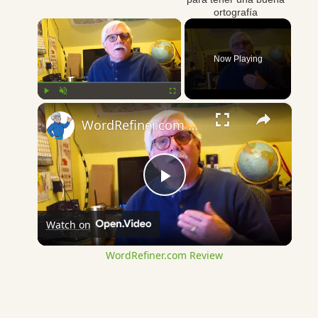
ortografía
×
Now Playing
×
Play
Unmute
Fullscreen
WordRefiner.com Review
Play
Watch on
Video
WordRefiner.com Review