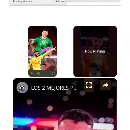
×
Now Playing
×
Play
Unmute
Fullscreen
LOS 2 MEJORES PORTEROS ESPAÑOLES