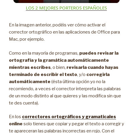
i
LOS 2 MEJORES PORTEROS ESPAÑOLES
d
En la imagen anterior, podéis ver cómo activar el
corrector ortográfico en las aplicaciones de Office para
Mac, por ejemplo.
e
Como en la mayoría de programas,
puedes revisar la
o
ortografía y la gramática automáticamente
mientras escribes
, o bien,
revisarla cuando hayas
terminado de escribir el texto
, y/o
corregirla
automáticamente
(ésta última opción yo no la
recomiendo, a veces el corrector interpreta las palabras
de un modo distinto al que quieres y las modifica sin que
te des cuenta).
En los
correctores ortográficos y gramaticales
online
solo tienes que copiar y pegar el texto a corregir y
te apareceran las palabras incorrectas en rojo. Con el