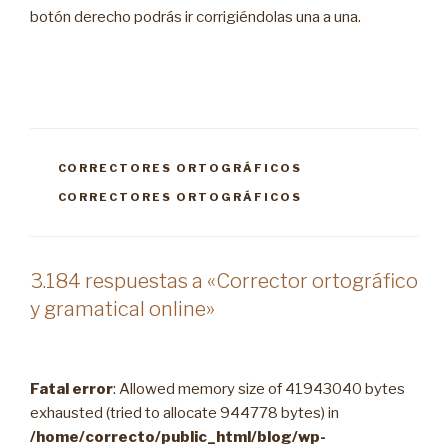
botón derecho podrás ir corrigiéndolas una a una.
CATEGORÍAS
CORRECTORES ORTOGRÁFICOS
ETIQUETAS
CORRECTORES ORTOGRÁFICOS
3.184 respuestas a «Corrector ortográfico
y gramatical online»
Fatal error
: Allowed memory size of 41943040 bytes
exhausted (tried to allocate 944778 bytes) in
/home/correcto/public_html/blog/wp-